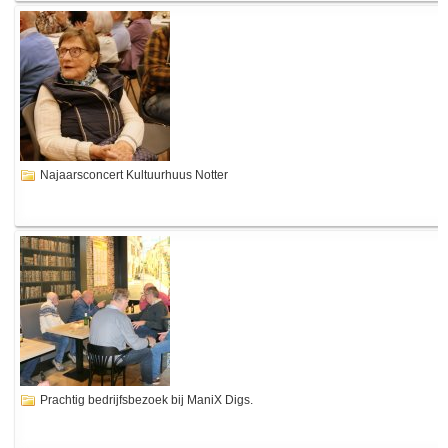
Najaarsconcert Kultuurhuus Notter
Prachtig bedrijfsbezoek bij ManiX Digs.