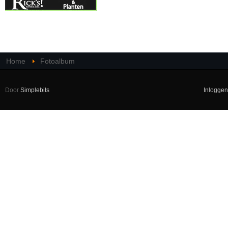
Home
Fotoalbum
Door
Simplebits
Inloggen